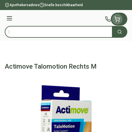
Ga naar de inhoud
Apothekersadvies
Snelle beschikbaarheid
Menu
Zoek
Product, merk, categorie...
Actimove Talomotion Rechts M