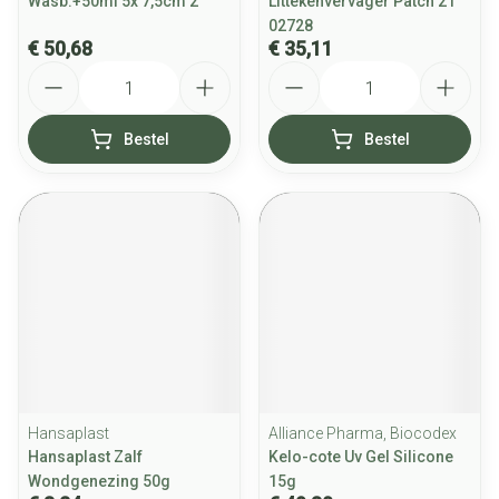
Wasb.+50ml 5x 7,5cm 2
Littekenvervager Patch 21
02728
€ 50,68
€ 35,11
Aantal
Aantal
Bestel
Bestel
Hansaplast
Alliance Pharma, Biocodex
Hansaplast Zalf
Kelo-cote Uv Gel Silicone
Wondgenezing 50g
15g