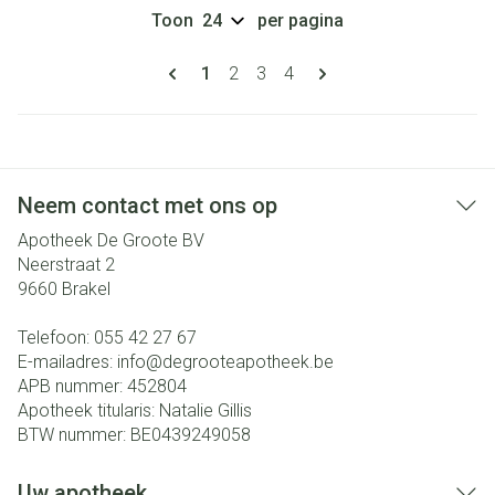
Toon
per pagina
Pagina's
U lees momenteel pagina
Pagina
Pagina
Pagina
1
2
3
4
Neem contact met ons op
Apotheek De Groote BV
Neerstraat 2
9660
Brakel
Telefoon:
055 42 27 67
E-mailadres:
info@
degrooteapotheek.be
APB nummer:
452804
Apotheek titularis:
Natalie Gillis
BTW nummer:
BE0439249058
Uw apotheek