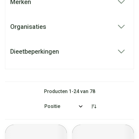
Merken
filter
Organisaties
filter
Dieetbeperkingen
filter
Producten
1
-
24
van
78
Sorteer op: