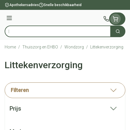
Ga naar de inhoud
Apothekersadvies
Snelle beschikbaarheid
Menu
Zoek
Product, merk, categorie...
Home
/
Thuiszorg en EHBO
/
Wondzorg
/
Littekenverzorging
Littekenverzorging
Filteren
Doorgaan naar productlijst
Prijs
filter