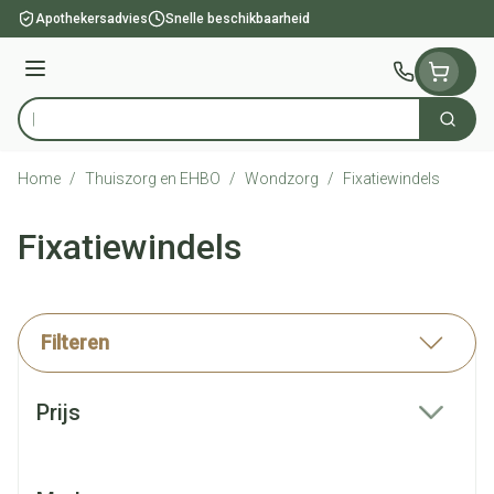
Ga naar de inhoud
Apothekersadvies
Snelle beschikbaarheid
Menu
Zoek
Product, merk, categorie...
Home
/
Thuiszorg en EHBO
/
Wondzorg
/
Fixatiewindels
Fixatiewindels
Filteren
Doorgaan naar productlijst
Prijs
filter