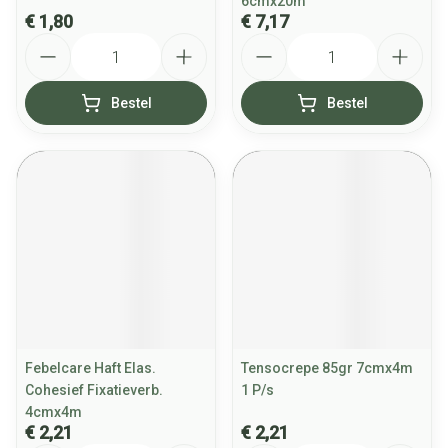
6cmx20m
€ 1,80
€ 7,17
Aantal
Aantal
Bestel
Bestel
Febelcare Haft Elas.
Tensocrepe 85gr 7cmx4m
Cohesief Fixatieverb.
1 P/s
4cmx4m
€ 2,21
€ 2,21