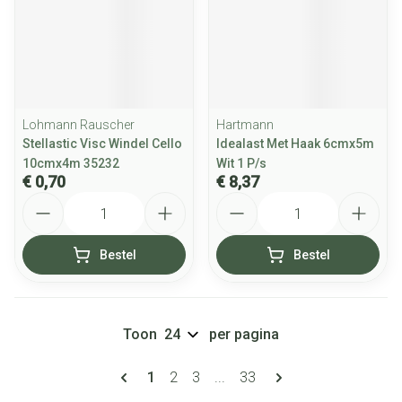
Lohmann Rauscher
Hartmann
Stellastic Visc Windel Cello
Idealast Met Haak 6cmx5m
10cmx4m 35232
Wit 1 P/s
€ 0,70
€ 8,37
Aantal
Aantal
Bestel
Bestel
Toon
per pagina
Pagina's
U lees momenteel pagina
Pagina
Pagina
Pagina
1
2
3
...
33