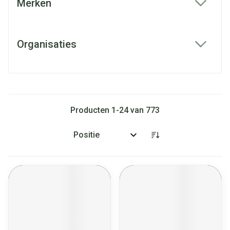
Merken
filter
Organisaties
filter
Producten
1
-
24
van
773
Sorteer op: