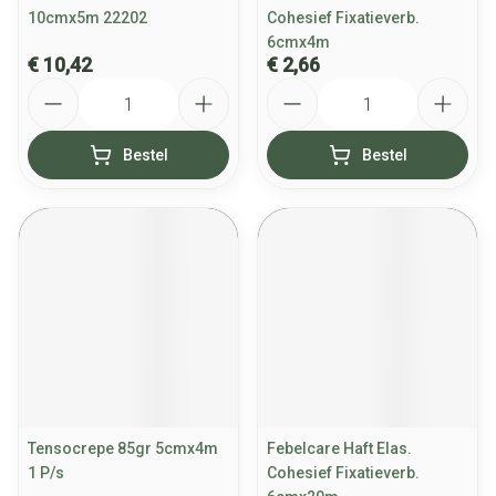
10cmx5m 22202
Cohesief Fixatieverb.
6cmx4m
€ 10,42
€ 2,66
Aantal
Aantal
Bestel
Bestel
Tensocrepe 85gr 5cmx4m
Febelcare Haft Elas.
1 P/s
Cohesief Fixatieverb.