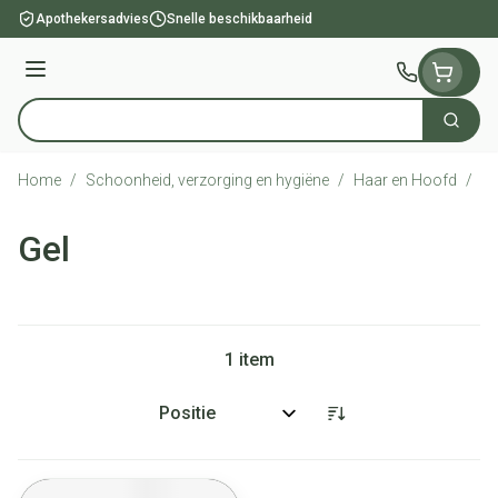
Ga naar de inhoud
Apothekersadvies
Snelle beschikbaarheid
Menu
Zoek
Product, merk, categorie...
Home
/
Schoonheid, verzorging en hygiëne
/
Haar en Hoofd
/
Ge
Gel
1
item
Sorteer op: