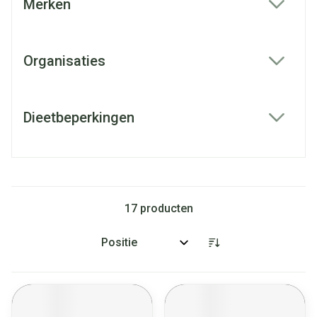
Merken
filter
Organisaties
filter
Dieetbeperkingen
filter
17
producten
Sorteer op: