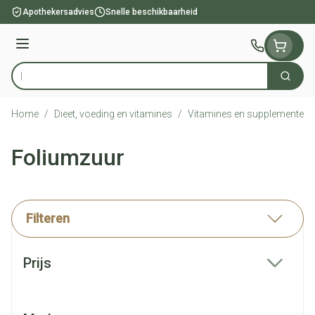
Ga naar de inhoud
Apothekersadvies
Snelle beschikbaarheid
Menu
Zoek
Product, merk, categorie...
Home
/
Dieet, voeding en vitamines
/
Vitamines en supplementen
Foliumzuur
Filteren
Doorgaan naar productlijst
Prijs
filter