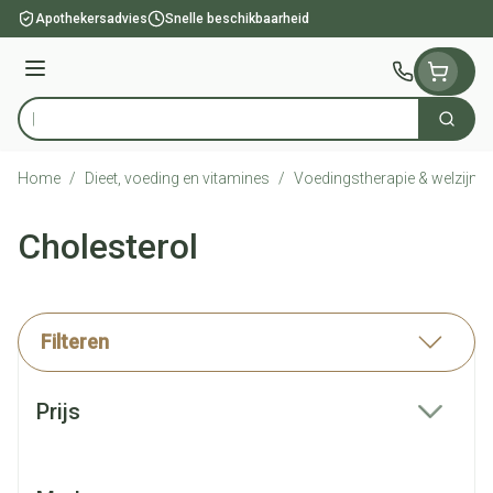
Ga naar de inhoud
Apothekersadvies
Snelle beschikbaarheid
Menu
Zoek
Product, merk, categorie...
Home
/
Dieet, voeding en vitamines
/
Voedingstherapie & welzijn
/
Cholesterol
Filteren
Doorgaan naar productlijst
Prijs
filter