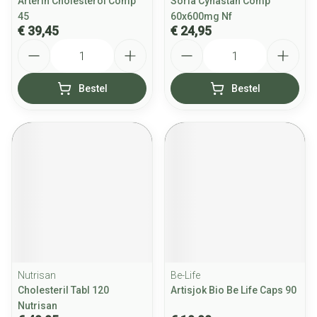
Arterin Cholesterol Comp
Soria Cynastan Comp
45
60x600mg Nf
€ 39,45
€ 24,95
Aantal
Aantal
Bestel
Bestel
Nutrisan
Be-Life
Cholesteril Tabl 120
Artisjok Bio Be Life Caps 90
Nutrisan