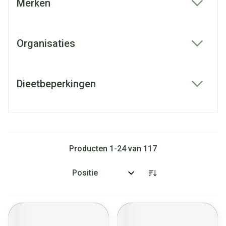
Merken
filter
Organisaties
filter
Dieetbeperkingen
filter
Producten
1
-
24
van
117
Sorteer op: