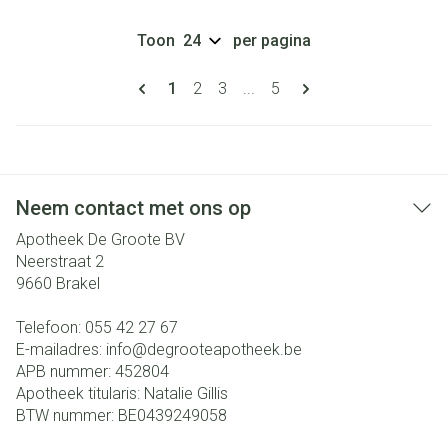
Toon
per pagina
Pagina's
U lees momenteel pagina
Pagina
Pagina
Pagina
1
2
3
...
5
Neem contact met ons op
Apotheek De Groote BV
Neerstraat 2
9660
Brakel
Telefoon:
055 42 27 67
E-mailadres:
info@
degrooteapotheek.be
APB nummer:
452804
Apotheek titularis:
Natalie Gillis
BTW nummer:
BE0439249058