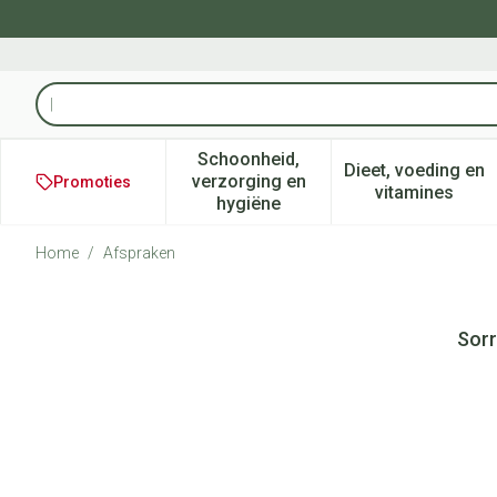
Ga naar de inhoud
Product, merk, categorie...
Schoonheid,
Dieet, voeding en
verzorging en
Promoties
Toon submenu voor Schoonheid
Toon subm
vitamines
hygiëne
Home
/
Afspraken
Sorr