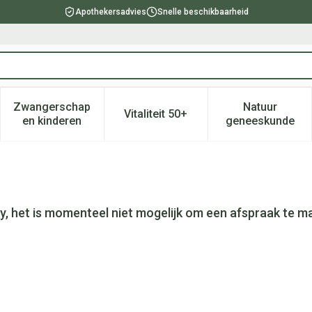
Apothekersadvies
Snelle beschikbaarheid
Zwangerschap
Natuur
Vitaliteit 50+
, verzorging en hygiëne categorie
enu voor Dieet, voeding en vitamines categorie
Toon submenu voor Zwangerschap en kinderen ca
Toon submenu voor Vitaliteit 
Toon subm
en kinderen
geneeskunde
y, het is momenteel niet mogelijk om een afspraak te m