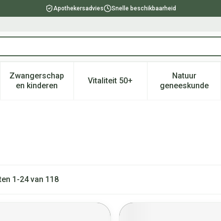
Apothekersadvies
Snelle beschikbaarheid
Zwangerschap
Natuur
Vitaliteit 50+
, verzorging en hygiëne categorie
enu voor Dieet, voeding en vitamines categorie
Toon submenu voor Zwangerschap en kinderen ca
Toon submenu voor Vitaliteit 
Toon subm
en kinderen
geneeskunde
ten
1
-
24
van
118