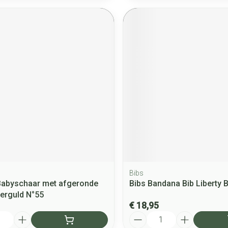
Bibs
Babyschaar met afgeronde
Bibs Bandana Bib Liberty 
verguld N°55
€ 18,95
Aantal