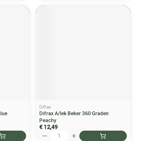
Difrax
Blue
Difrax A/lek Beker 360 Graden
Peachy
€ 12,49
Aantal