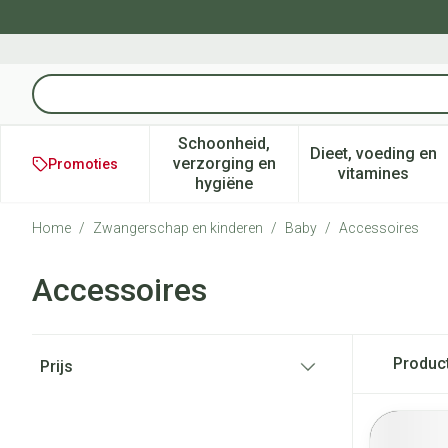
Ga naar de inhoud
Product, merk, categorie...
Schoonheid,
Dieet, voeding en
verzorging en
Promoties
Toon submenu voor Schoonheid
Toon subm
vitamines
hygiëne
Home
/
Zwangerschap en kinderen
/
Baby
/
Accessoires
Accessoires
Doorgaan naar productlijst
Produc
Prijs
filter