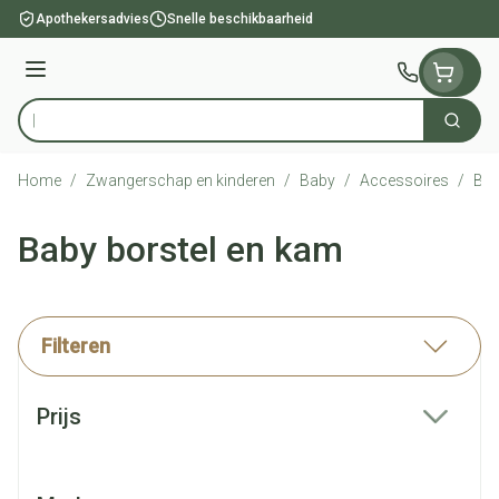
Ga naar de inhoud
Apothekersadvies
Snelle beschikbaarheid
Menu
Zoek
Product, merk, categorie...
Home
/
Zwangerschap en kinderen
/
Baby
/
Accessoires
/
Bab
Baby borstel en kam
Filteren
Doorgaan naar productlijst
Prijs
filter