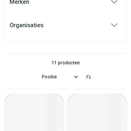
Merken
filter
Organisaties
filter
11
producten
Sorteer op: