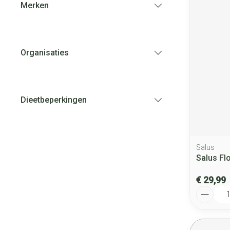
Merken
filter
Organisaties
filter
Dieetbeperkingen
filter
Salus
Salus Flo
€ 29,99
Aantal