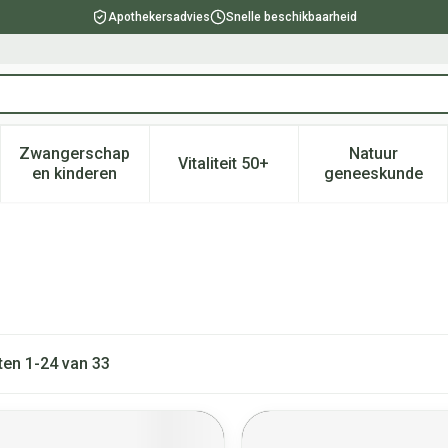
Apothekersadvies
Snelle beschikbaarheid
Zwangerschap
Natuur
Vitaliteit 50+
, verzorging en hygiëne categorie
enu voor Dieet, voeding en vitamines categorie
Toon submenu voor Zwangerschap en kinderen ca
Toon submenu voor Vitaliteit 
Toon subm
en kinderen
geneeskunde
ten
1
-
24
van
33