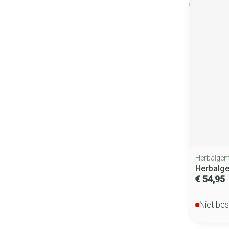
Herbalge
Herbalge
€ 54,95
Niet be