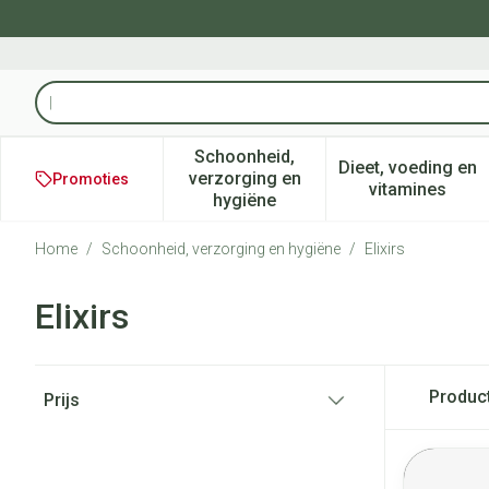
Ga naar de inhoud
Product, merk, categorie...
Schoonheid,
Dieet, voeding en
verzorging en
Promoties
Toon submenu voor Schoonheid
Toon subm
vitamines
hygiëne
Home
/
Schoonheid, verzorging en hygiëne
/
Elixirs
Elixirs
Doorgaan naar productlijst
Produc
Prijs
filter