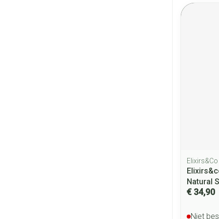
Elixirs&Co
Elixirs&
Natural 
€ 34,90
Niet be