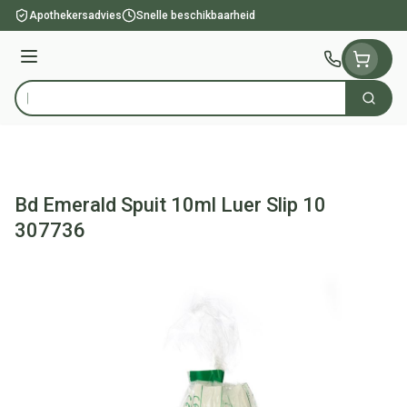
Ga naar de inhoud
Apothekersadvies
Snelle beschikbaarheid
Menu
Zoek
Product, merk, categorie...
Bd Emerald Spuit 10ml Luer Slip 10
307736