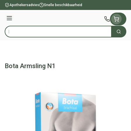
Ga naar de inhoud
Apothekersadvies
Snelle beschikbaarheid
Menu
Zoek
Product, merk, categorie...
Bota Armsling N1