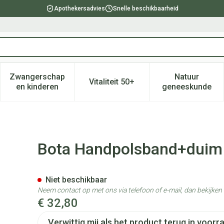
Apothekersadvies
Snelle beschikbaarheid
Zwangerschap
Natuur
Vitaliteit 50+
, verzorging en hygiëne categorie
enu voor Dieet, voeding en vitamines categorie
Toon submenu voor Zwangerschap en kinderen ca
Toon submenu voor Vitaliteit 
Toon subm
en kinderen
geneeskunde
0 White N5
Bota Handpolsband+duim
Niet beschikbaar
Neem contact op met ons via telefoon of e-mail, dan bekijke
€ 32,80
Verwittig mij als het product terug in voorra