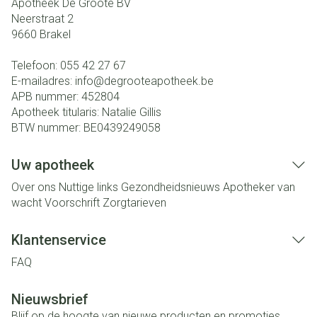
Apotheek De Groote BV
Neerstraat 2
9660
Brakel
Telefoon:
055 42 27 67
E-mailadres:
info@
degrooteapotheek.be
APB nummer:
452804
Apotheek titularis:
Natalie Gillis
BTW nummer:
BE0439249058
Uw apotheek
Over ons
Nuttige links
Gezondheidsnieuws
Apotheker van
wacht
Voorschrift
Zorgtarieven
Klantenservice
FAQ
Nieuwsbrief
Blijf op de hoogte van nieuwe producten en promoties