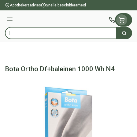
Ga naar de inhoud
Apothekersadvies
Snelle beschikbaarheid
Menu
Zoek
Product, merk, categorie...
Bota Ortho Df+baleinen 1000 Wh N4