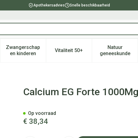
Apothekersadvies
Snelle beschikbaarheid
Zwangerschap
Natuur
Vitaliteit 50+
, verzorging en hygiëne categorie
enu voor Dieet, voeding en vitamines categorie
Toon submenu voor Zwangerschap en kinderen ca
Toon submenu voor Vitaliteit 
Toon subm
en kinderen
geneeskunde
0Ie Citroen Kauwtabl 90
Calcium EG Forte 1000Mg
Op voorraad
€ 38,34