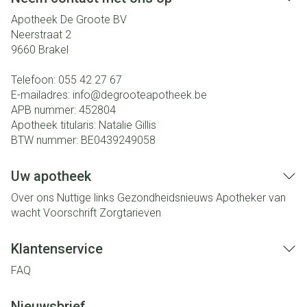
Apotheek De Groote BV
Neerstraat 2
9660
Brakel
Telefoon:
055 42 27 67
E-mailadres:
info@
degrooteapotheek.be
APB nummer:
452804
Apotheek titularis:
Natalie Gillis
BTW nummer:
BE0439249058
Uw apotheek
Over ons
Nuttige links
Gezondheidsnieuws
Apotheker van
wacht
Voorschrift
Zorgtarieven
Klantenservice
FAQ
Nieuwsbrief