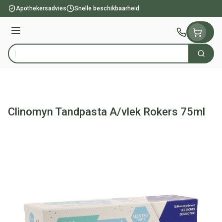
Ga naar de inhoud
Apothekersadvies
Snelle beschikbaarheid
Menu
Zoek
Product, merk, categorie...
Clinomyn Tandpasta A/vlek Rokers 75ml