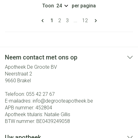
Toon
per pagina
Pagina's
U lees momenteel pagina
Pagina
Pagina
Pagina
1
2
3
...
12
Neem contact met ons op
Apotheek De Groote BV
Neerstraat 2
9660
Brakel
Telefoon:
055 42 27 67
E-mailadres:
info@
degrooteapotheek.be
APB nummer:
452804
Apotheek titularis:
Natalie Gillis
BTW nummer:
BE0439249058
Uw apotheek