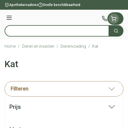
Ga naar de inhoud
Apothekersadvies
Snelle beschikbaarheid
Menu
Zoek
Product, merk, categorie...
Home
/
Dieren en insecten
/
Dierenvoeding
/
Kat
Kat
Filteren
Doorgaan naar productlijst
Prijs
filter