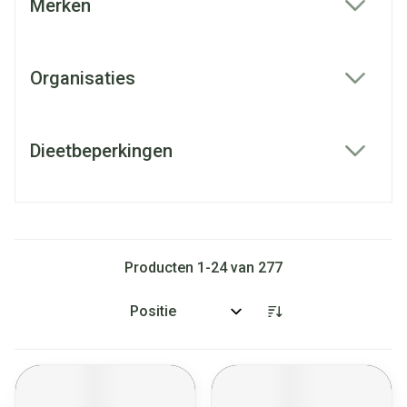
Merken
filter
Organisaties
filter
Dieetbeperkingen
filter
Producten
1
-
24
van
277
Sorteer op: