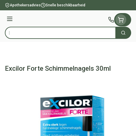
Ga naar de inhoud
Apothekersadvies
Snelle beschikbaarheid
Menu
Zoek
Product, merk, categorie...
Excilor Forte Schimmelnagels 30ml