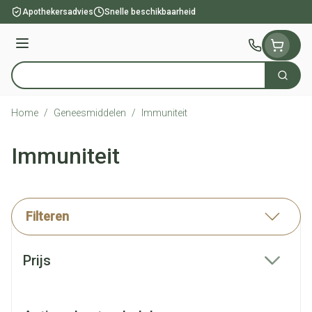
Ga naar de inhoud
Apothekersadvies
Snelle beschikbaarheid
Menu
Zoek
Product, merk, categorie...
Home
/
Geneesmiddelen
/
Immuniteit
Immuniteit
Filteren
Doorgaan naar productlijst
Prijs
filter