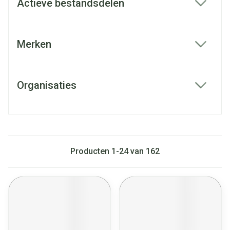
Actieve bestandsdelen
filter
Merken
filter
Organisaties
filter
Producten
1
-
24
van
162