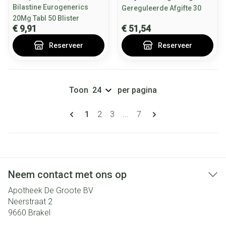
Bilastine Eurogenerics
Gereguleerde Afgifte 30
20Mg Tabl 50 Blister
€ 9,91
€ 51,54
Reserveer
Reserveer
Toon
per pagina
Pagina's
U lees momenteel pagina
Pagina
Pagina
Pagina
1
2
3
...
7
Neem contact met ons op
Apotheek De Groote BV
Neerstraat 2
9660
Brakel