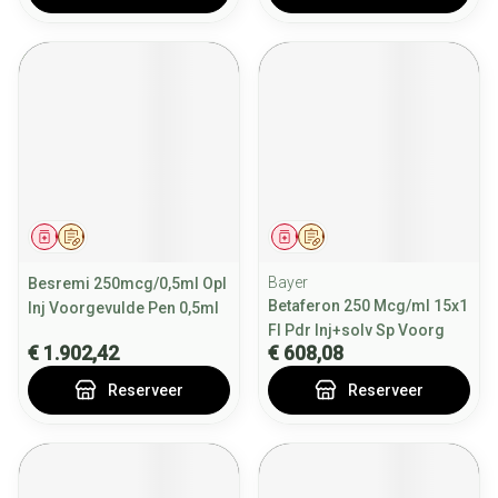
Geneesmiddel
Op voorschrift
Geneesmiddel
Op voorschrift
Bayer
Besremi 250mcg/0,5ml Opl
Betaferon 250 Mcg/ml 15x1
Inj Voorgevulde Pen 0,5ml
Fl Pdr Inj+solv Sp Voorg
€ 1.902,42
€ 608,08
Reserveer
Reserveer