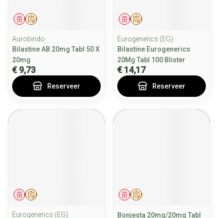
Geneesmiddel
Op voorschrift
Geneesmiddel
Op voorschrift
Aurobindo
Eurogenerics (EG)
Bilastine AB 20mg Tabl 50 X
Bilastine Eurogenerics
20mg
20Mg Tabl 100 Blister
€ 9,73
€ 14,17
Reserveer
Reserveer
Geneesmiddel
Op voorschrift
Geneesmiddel
Op voorschrift
Eurogenerics (EG)
Bonjesta 20mg/20mg Tabl