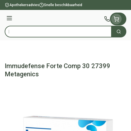
Ga naar de inhoud
Apothekersadvies
Snelle beschikbaarheid
Menu
Zoek
Product, merk, categorie...
Immudefense Forte Comp 30 27399
Metagenics