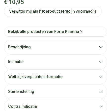
€ 10,95
Verwittig mij als het product terug in voorraad is
Bekijk alle producten van Forté Pharma
Beschrijving
Indicatie
Wettelijk verplichte informatie
Tamarinde die de transit en het spijsverteringscomfort
helpt te bevorderen.
Samenstelling
Kerspruim die tot het spijsverteringcomfort bijdraagt.
INGREDIËNTEN
(per dagelijkse dosis)
Echte heemst.
Contra indicatie
(1)
Tamarinde helpt de spijsvertering te
lactose