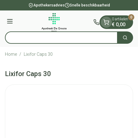
Dia 1 van 1
Ga naar de inhoud
Apothekersadvies
Snelle beschikbaarheid
0
0 artikelen
Menu
€ 0,00
Zoek
Product, merk, categorie...
Home
/
Lixifor Caps 30
Lixifor Caps 30