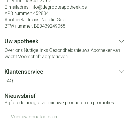
Telefoon:
055 42 27 67
E-mailadres:
info@
degrooteapotheek.be
APB nummer:
452804
Apotheek titularis:
Natalie Gillis
BTW nummer:
BE0439249058
Uw apotheek
Over ons
Nuttige links
Gezondheidsnieuws
Apotheker van
wacht
Voorschrift
Zorgtarieven
Klantenservice
FAQ
Nieuwsbrief
Blijf op de hoogte van nieuwe producten en promoties
E-mail adres