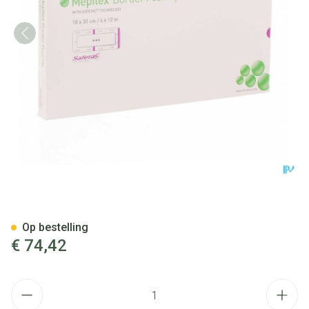
Mepilex Border Post-op Verb
Op bestelling
€ 74,42
Aantal