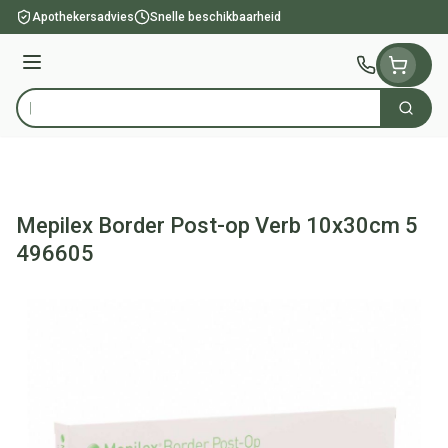
Ga naar de inhoud
Apothekersadvies
Snelle beschikbaarheid
Menu
Zoek
Product, merk, categorie...
Mepilex Border Post-op Verb 10x30cm 5
496605