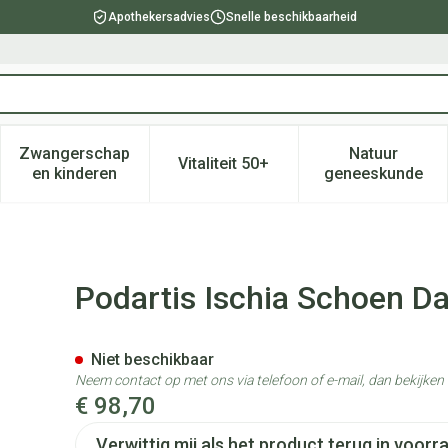
Apothekersadvies
Snelle beschikbaarheid
Zwangerschap
Natuur
Vitaliteit 50+
, verzorging en hygiëne categorie
enu voor Dieet, voeding en vitamines categorie
Toon submenu voor Zwangerschap en kinderen ca
Toon submenu voor Vitaliteit 
Toon subm
en kinderen
geneeskunde
 Zwart 39 W-l
Podartis Ischia Schoen D
Niet beschikbaar
Neem contact op met ons via telefoon of e-mail, dan bekijke
€ 98,70
Verwittig mij als het product terug in voorra