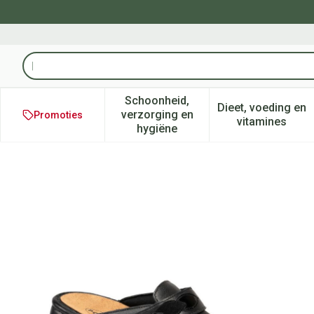
Ga naar de inhoud
Product, merk, categorie...
Schoonheid,
Dieet, voeding en
verzorging en
Promoties
Toon submenu voor Schoonheid
Toon subm
vitamines
hygiëne
Podartis Ischia Schoen Dame