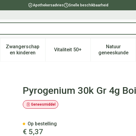
Apothekersadvies
Snelle beschikbaarheid
Zwangerschap
Natuur
Vitaliteit 50+
, verzorging en hygiëne categorie
enu voor Dieet, voeding en vitamines categorie
Toon submenu voor Zwangerschap en kinderen ca
Toon submenu voor Vitaliteit 
Toon subm
en kinderen
geneeskunde
n
Pyrogenium 30k Gr 4g Bo
Geneesmiddel
Op bestelling
€ 5,37