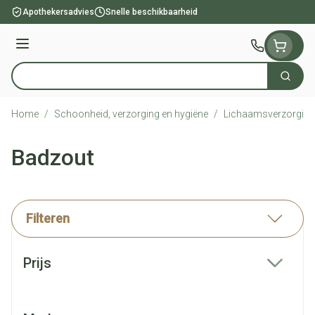
Ga naar de inhoud
Apothekersadvies
Snelle beschikbaarheid
Menu
Zoek
Product, merk, categorie...
Home
/
Schoonheid, verzorging en hygiëne
/
Lichaamsverzorging
Badzout
Filteren
Doorgaan naar productlijst
Prijs
filter