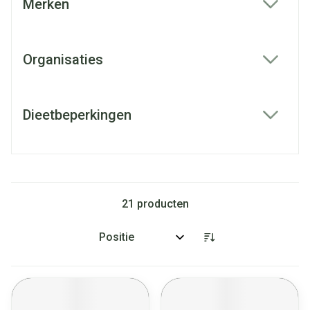
Merken
filter
Organisaties
filter
Dieetbeperkingen
filter
21
producten
Sorteer op: