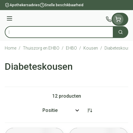
Ga naar de inhoud
Apothekersadvies
Snelle beschikbaarheid
Menu
Zoek
Product, merk, categorie...
Home
/
Thuiszorg en EHBO
/
EHBO
/
Kousen
/
Diabeteskouse
Diabeteskousen
12
producten
Sorteer op: