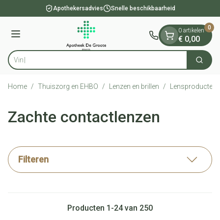
Dia 1 van 1
Ga naar de inhoud
Apothekersadvies
Snelle beschikbaarheid
0
0 artikelen
Menu
€ 0,00
Vind snel wond
Zoek
Product, merk, categorie...
Home
/
Thuiszorg en EHBO
/
Lenzen en brillen
/
Lensproducten
Zachte contactlenzen
Filteren
Producten
1
-
24
van
250