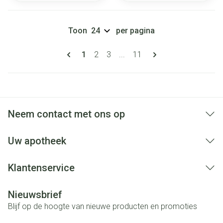
Toon
per pagina
Pagina's
U lees momenteel pagina
Pagina
Pagina
Pagina
1
2
3
...
11
Neem contact met ons op
Uw apotheek
Klantenservice
Nieuwsbrief
Blijf op de hoogte van nieuwe producten en promoties