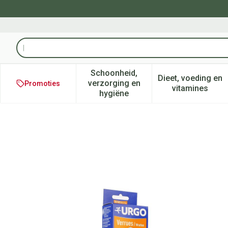
Ga naar de inhoud
Product, merk, categorie...
Schoonheid,
Dieet, voeding en
verzorging en
Promoties
Toon submenu voor Schoonheid
Toon subm
vitamines
hygiëne
Urgo Wratten Cryotherapie F