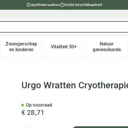
Apothekersadvies
Snelle beschikbaarheid
Zwangerschap
Natuur
Vitaliteit 50+
, verzorging en hygiëne categorie
enu voor Dieet, voeding en vitamines categorie
Toon submenu voor Zwangerschap en kinderen ca
Toon submenu voor Vitaliteit 
Toon subm
en kinderen
geneeskunde
l 38ml
Urgo Wratten Cryotherapi
Op voorraad
€ 28,71