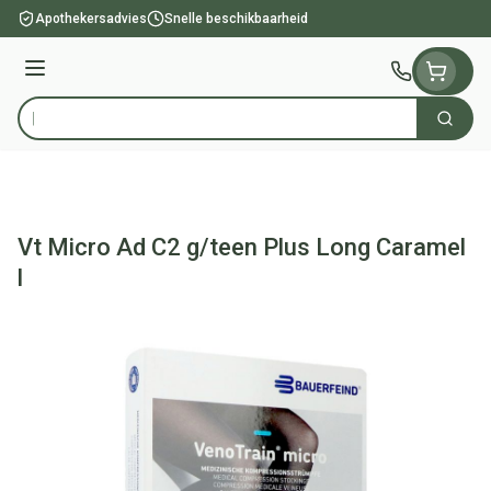
Ga naar de inhoud
Apothekersadvies
Snelle beschikbaarheid
Menu
Zoek
Product, merk, categorie...
Vt Micro Ad C2 g/teen Plus Long Caramel
l