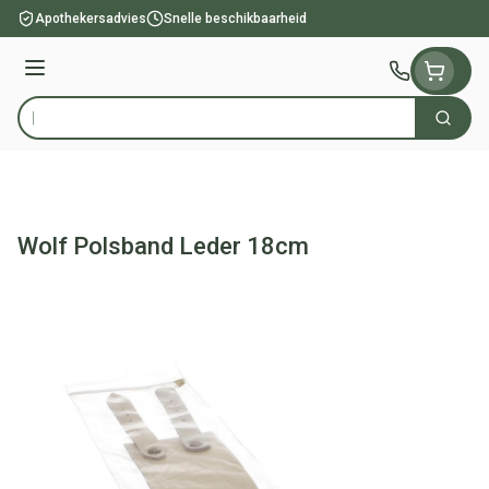
Ga naar de inhoud
Apothekersadvies
Snelle beschikbaarheid
Menu
Zoek
Product, merk, categorie...
Wolf Polsband Leder 18cm