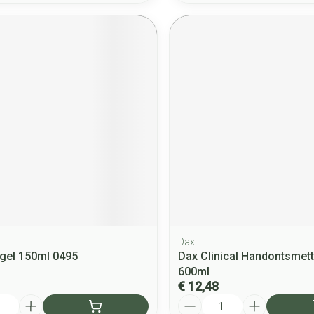
Dax
gel 150ml 0495
Dax Clinical Handontsmet
600ml
€ 12,48
Aantal