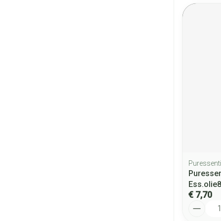
Puressenti
Puressen
Ess.olie
€ 7,70
Aantal