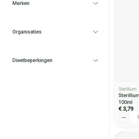
Merken
filter
Organisaties
filter
Dieetbeperkingen
filter
Sterillium
Sterilli
100ml
€ 3,79
Aantal