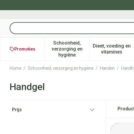
Ga naar de inhoud
Product, merk, categorie...
Schoonheid,
Dieet, voeding en
verzorging en
Promoties
Toon submenu voor Schoonheid
Toon subm
vitamines
hygiëne
Home
/
Schoonheid, verzorging en hygiëne
/
Handen
/
Handh
Handgel
Doorgaan naar productlijst
Produc
Prijs
filter