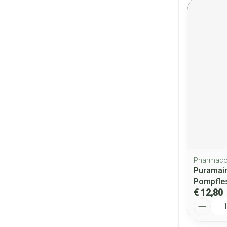
Pharmaco
Puramain
Pompfle
€ 12,80
Aantal