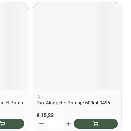
Dax
he Fl Pomp
Dax Alcogel + Pompje 600ml 0496
€ 15,23
Aantal