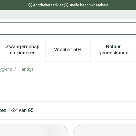
Apothekersadvies
Snelle beschikbaarheid
Zwangerschap
Natuur
Vitaliteit 50+
, verzorging en hygiëne categorie
enu voor Dieet, voeding en vitamines categorie
Toon submenu voor Zwangerschap en kinderen ca
Toon submenu voor Vitaliteit 
Toon subm
en kinderen
geneeskunde
ygiëne
/
Handgel
ten
1
-
24
van
85