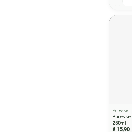
Puressenti
Puressen
250ml
€ 15,90