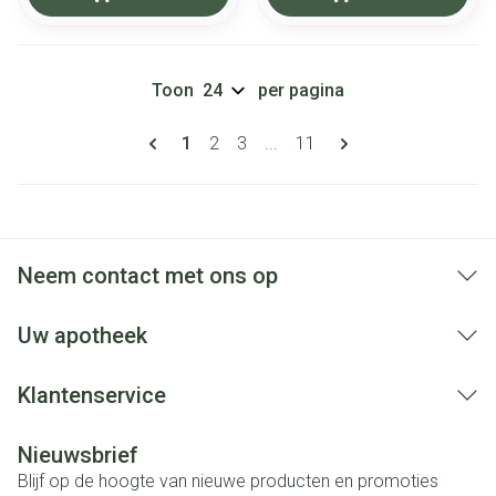
Toon
per pagina
Pagina's
U lees momenteel pagina
Pagina
Pagina
Pagina
1
2
3
...
11
Neem contact met ons op
Uw apotheek
Klantenservice
Nieuwsbrief
Blijf op de hoogte van nieuwe producten en promoties