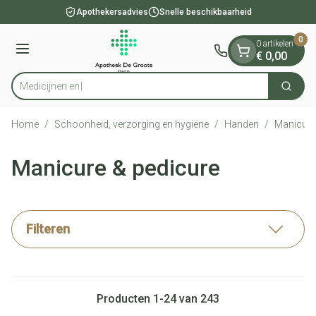
Dia 1 van 1
Ga naar de inhoud
Apothekersadvies
Snelle beschikbaarheid
0
0 artikelen
Menu
€ 0,00
Zoek
Product, merk, categorie...
Home
/
Schoonheid, verzorging en hygiëne
/
Handen
/
Manicure
Manicure & pedicure
Filteren
Producten
1
-
24
van
243