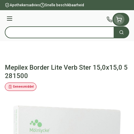
Ga naar de inhoud
Apothekersadvies
Snelle beschikbaarheid
Menu
Zoek
Product, merk, categorie...
Mepilex Border Lite Verb Ster 15,0x15,0 5
281500
Geneesmiddel