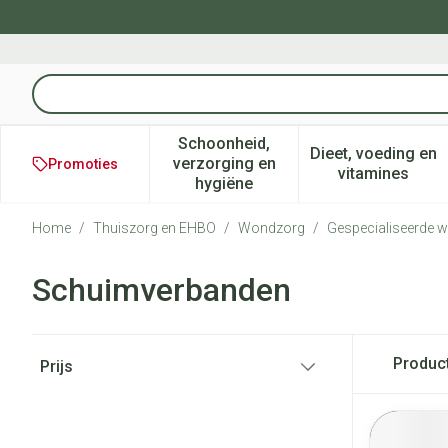
Ga naar de inhoud
Product, merk, categorie...
Schoonheid,
Dieet, voeding en
verzorging en
Promoties
Toon submenu voor Schoonheid
Toon subm
vitamines
hygiëne
Home
/
Thuiszorg en EHBO
/
Wondzorg
/
Gespecialiseerde 
Schuimverbanden
Doorgaan naar productlijst
Produc
Prijs
filter