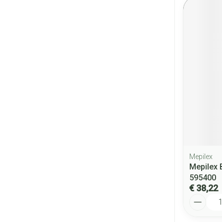
Mepilex
Mepilex 
595400
€ 38,22
Aantal