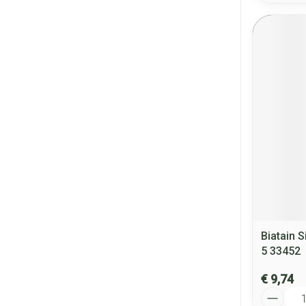
Biatain S
5 33452
€ 9,74
Aantal