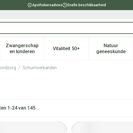
Apothekersadvies
Snelle beschikbaarheid
Zwangerschap
Natuur
Vitaliteit 50+
, verzorging en hygiëne categorie
enu voor Dieet, voeding en vitamines categorie
Toon submenu voor Zwangerschap en kinderen ca
Toon submenu voor Vitaliteit 
Toon subm
en kinderen
geneeskunde
wondzorg
/
Schuimverbanden
ten
1
-
24
van
145