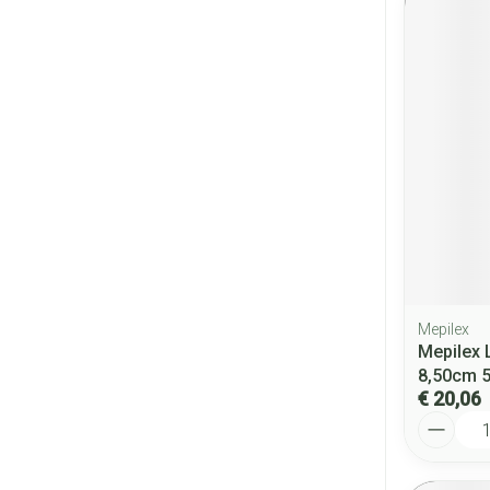
Mepilex
Mepilex L
8,50cm 
€ 20,06
Aantal