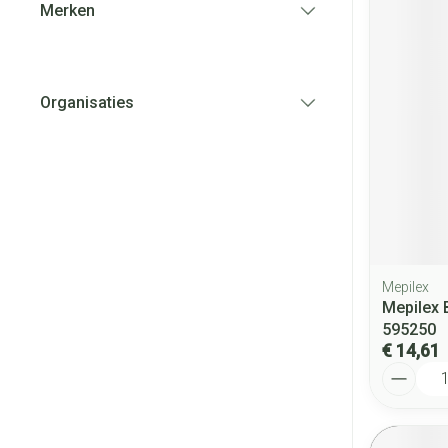
Merken
filter
Organisaties
filter
Mepilex
Mepilex 
595250
€ 14,61
Aantal