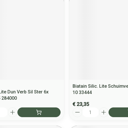
Biatain Silic. Lite Schuimv
ite Dun Verb Sil Ster 6x
10 33444
5 284000
€ 23,35
Aantal