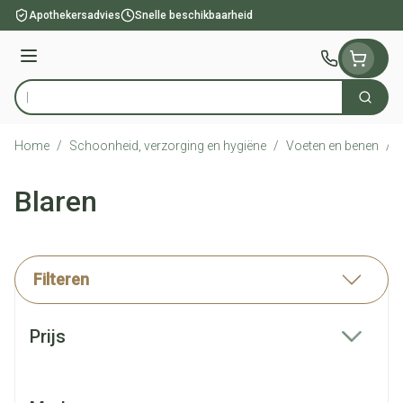
Ga naar de inhoud
Apothekersadvies
Snelle beschikbaarheid
Menu
Zoek
Product, merk, categorie...
Home
/
Schoonheid, verzorging en hygiëne
/
Voeten en benen
/
Blaren
Filteren
Doorgaan naar productlijst
Prijs
filter