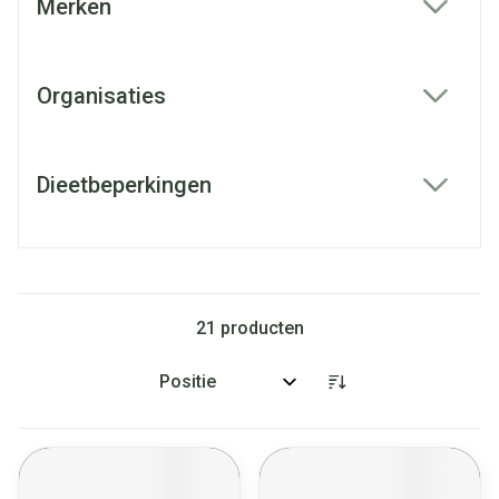
Merken
filter
Organisaties
filter
Dieetbeperkingen
filter
21
producten
Sorteer op: