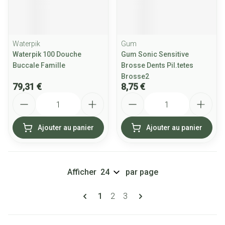
Waterpik
Gum
Waterpik 100 Douche
Gum Sonic Sensitive
Buccale Famille
Brosse Dents Pil.tetes
Brosse2
79,31 €
8,75 €
Quantité
Quantité
Ajouter au panier
Ajouter au panier
Afficher
par page
Pages
Vous lisez actuellement la page
Page
Page
1
2
3