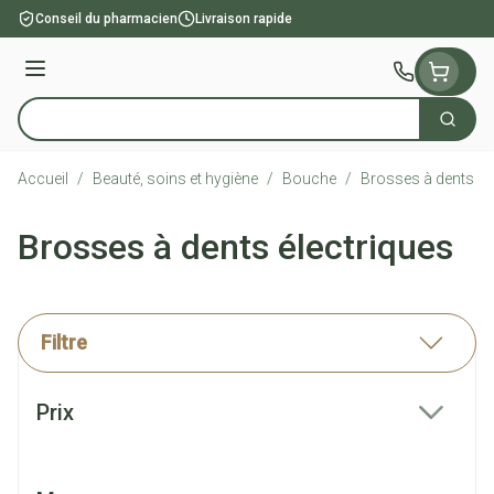
Aller au contenu
Conseil du pharmacien
Livraison rapide
Menu
Cherch
Rechercher
Accueil
/
Beauté, soins et hygiène
/
Bouche
/
Brosses à dents él
Brosses à dents électriques
Filtre
Passer à la liste des produits
Prix
filter