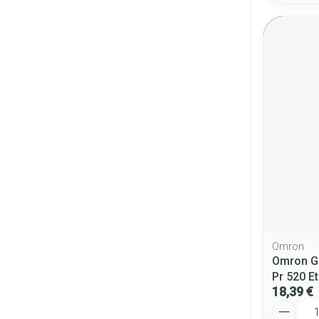
Omron
Omron G
Pr 520 E
18,39 €
Quantité