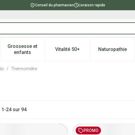
Conseil du pharmacien
Livraison rapide
Grossesse et
Vitalité 50+
Naturopathie
catégorie Beauté, soins et hygiène
e sous-menu pour la catégorie Régime, alimentation & vitami
Afficher le sous-menu pour la catégorie Grossesse
Afficher le sous-menu pour la 
Afficher l
enfants
tic
/
Thermomètre
s
1
-
24
sur
94
PROMO