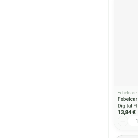
Febelcare
Febelca
Digital F
13,84 €
Quantité