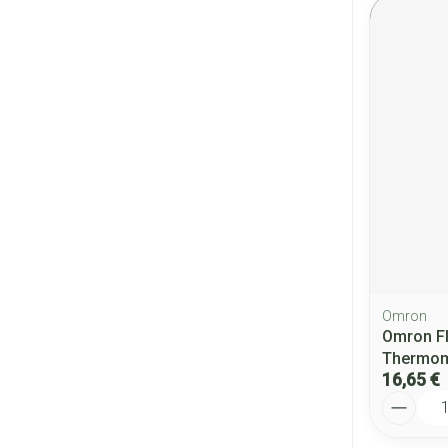
Omron
Omron F
Thermome
16,65 €
Quantité