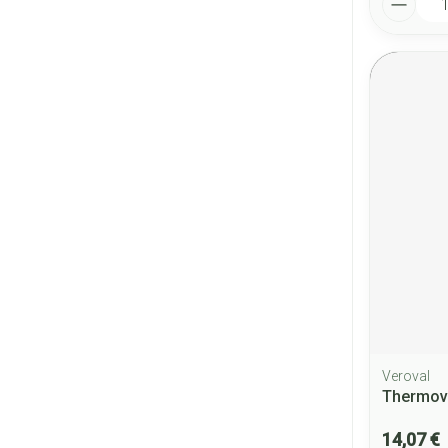
Veroval
Thermova
14,07 €