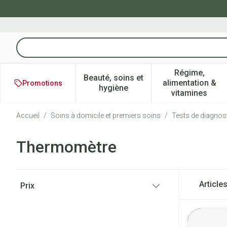
Aller au contenu
Rechercher
Régime,
Beauté, soins et
alimentation &
Promotions
Afficher le sous-menu pour la 
Afficher l
hygiène
vitamines
Accueil
/
Soins à domicile et premiers soins
/
Tests de diagnos
Thermomètre
Passer à la liste des produits
Article
Prix
filter