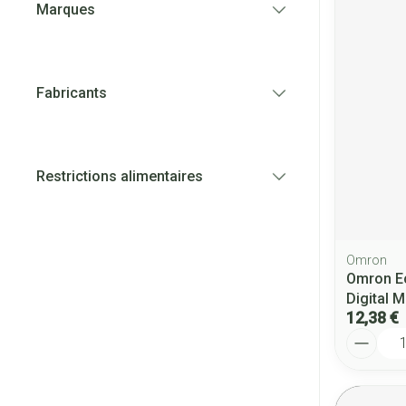
Marques
filter
Fabricants
filter
Restrictions alimentaires
filter
Omron
Omron E
Digital 
12,38 €
Quantité