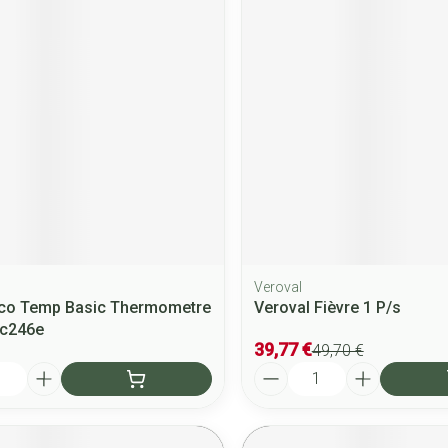
Veroval
co Temp Basic Thermometre
Veroval Fièvre 1 P/s
Mc246e
39,77 €
49,70 €
Quantité