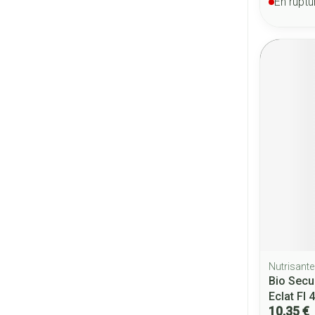
En ruptu
Nutrisante
Bio Sec
Eclat Fl 
10,35 €