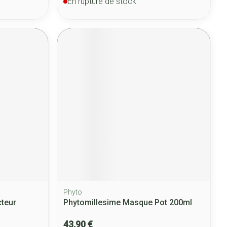
En rupture de stock
Phyto
teur
Phytomillesime Masque Pot 200ml
43,90 €