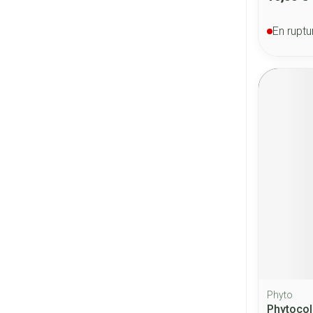
En ruptu
Phyto
Phytocol