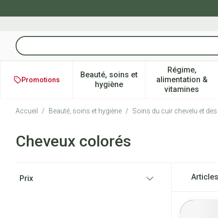
Aller au contenu
Rechercher
Régime,
Beauté, soins et
alimentation &
Promotions
Afficher le sous-menu pour la 
Afficher l
hygiène
vitamines
Accueil
/
Beauté, soins et hygiène
/
Soins du cuir chevelu et de
Cheveux colorés
Passer à la liste des produits
Article
Prix
filter