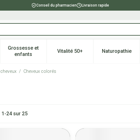
Conseil du pharmacien
Livraison rapide
Grossesse et
Vitalité 50+
Naturopathie
catégorie Beauté, soins et hygiène
e sous-menu pour la catégorie Régime, alimentation & vitami
Afficher le sous-menu pour la catégorie Grossesse
Afficher le sous-menu pour la 
Afficher l
enfants
s cheveux
/
Cheveux colorés
s
1
-
24
sur
25