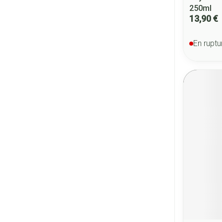
250ml
13,90 €
En ruptu