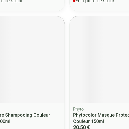
re de stock
En rupture de stock
Phyto
ure Shampooing Couleur
Phytocolor Masque Protec
400ml
Couleur 150ml
20,50 €