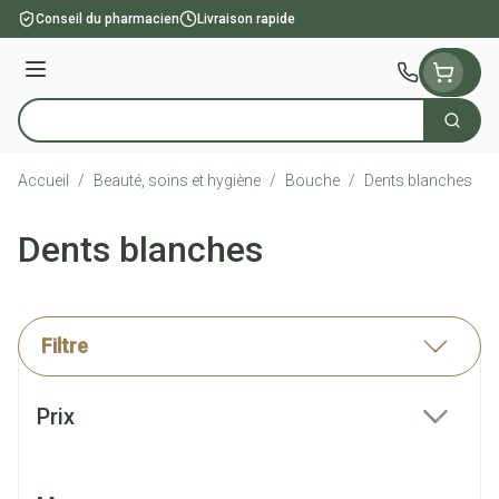
Aller au contenu
Conseil du pharmacien
Livraison rapide
Menu
Cherch
Rechercher
Accueil
/
Beauté, soins et hygiène
/
Bouche
/
Dents blanches
Dents blanches
Filtre
Passer à la liste des produits
Prix
filter