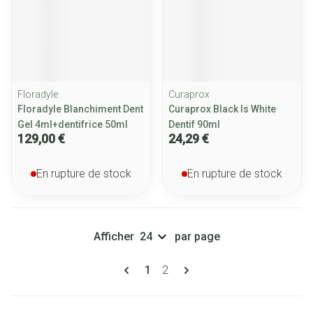
Floradyle
Curaprox
Floradyle Blanchiment Dent
Curaprox Black Is White
Gel 4ml+dentifrice 50ml
Dentif 90ml
129,00 €
24,29 €
En rupture de stock
En rupture de stock
Afficher
par page
Pages
Vous lisez actuellement la page
Page
1
2