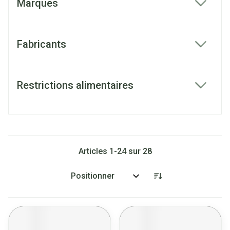
Marques
filter
Fabricants
filter
Restrictions alimentaires
filter
Articles
1
-
24
sur
28
Trier par: