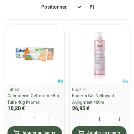
Trier par:
Tilman
Eucerin
Calmiderm Gel-creme Bio
Eucerin Gel Nettoyant
Tube 40g Promo
A/pigment 400ml
10,30 €
26,95 €
Quantité
Quantité
Ajouter au panier
Ajouter au panier