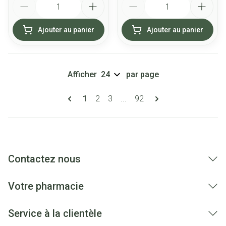
Ajouter au panier
Ajouter au panier
Afficher
par page
Pages
Vous lisez actuellement la page
Page
Page
Page
1
2
3
...
92
Contactez nous
Votre pharmacie
Service à la clientèle