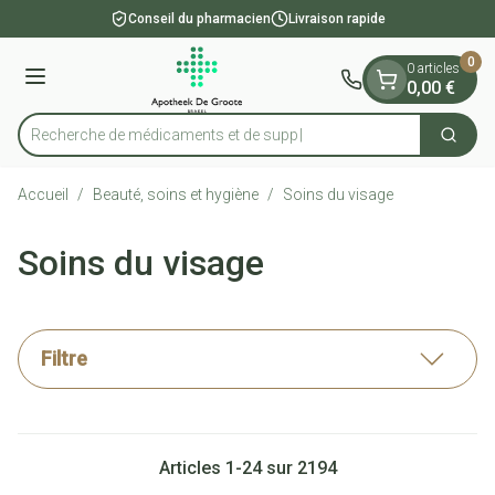
Diapositive 1 de 1
Aller au contenu
Conseil du pharmacien
Livraison rapide
0
0 articles
Menu
0,00 €
Recherche de médi
Cherch
Rechercher
Accueil
/
Beauté, soins et hygiène
/
Soins du visage
Soins du visage
Filtre
Articles
1
-
24
sur
2194