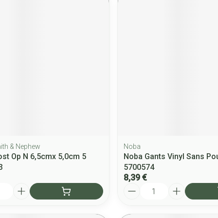
mith & Nephew
Noba
ost Op N 6,5cmx 5,0cm 5
Noba Gants Vinyl Sans Po
3
5700574
8,39 €
Quantité