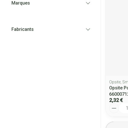
Marques
filter
Fabricants
filter
Opsite, S
Opsite P
6600071
2,32 €
Quantité