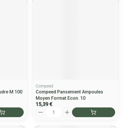
Compeed
udre M 100
Compeed Pansement Ampoules
Moyen Format Econ. 10
15,39 €
Quantité