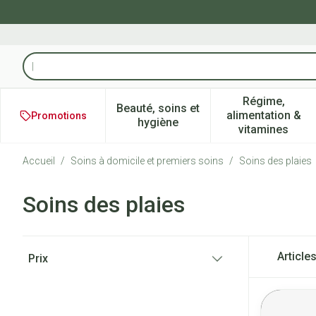
Aller au contenu
Rechercher
Régime,
Beauté, soins et
alimentation &
Promotions
Afficher le sous-menu pour la 
Afficher l
hygiène
vitamines
Accueil
/
Soins à domicile et premiers soins
/
Soins des plaies
Soins des plaies
Passer à la liste des produits
Article
Prix
filter