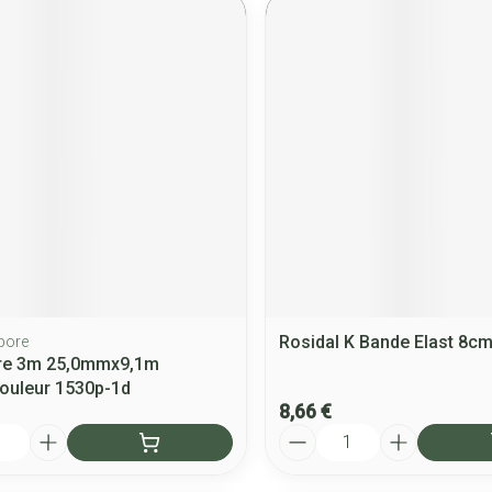
Rosidal K Bande Elast 8c
pore
re 3m 25,0mmx9,1m
ouleur 1530p-1d
8,66 €
Quantité