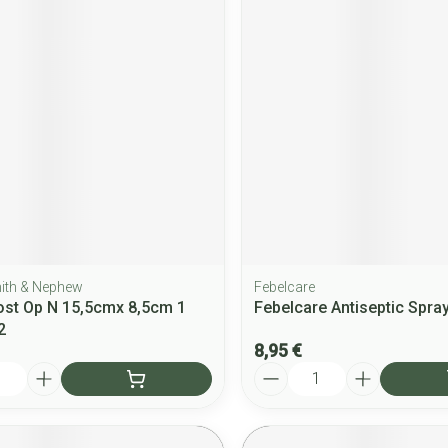
mith & Nephew
Febelcare
ost Op N 15,5cmx 8,5cm 1
Febelcare Antiseptic Spra
2
8,95 €
Quantité