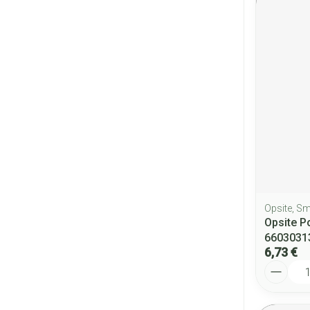
Opsite, S
Opsite P
6603031
6,73 €
Quantité