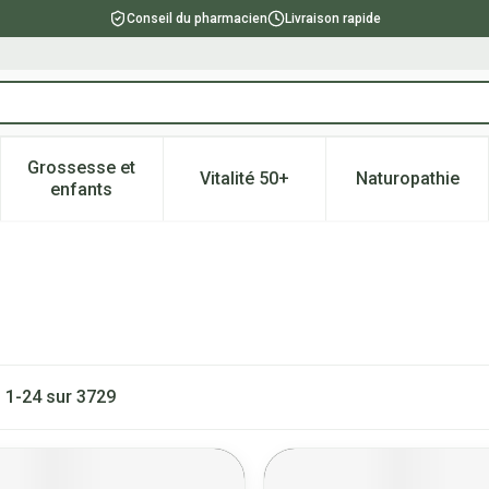
Conseil du pharmacien
Livraison rapide
Grossesse et
Vitalité 50+
Naturopathie
catégorie Beauté, soins et hygiène
e sous-menu pour la catégorie Régime, alimentation & vitami
Afficher le sous-menu pour la catégorie Grossesse
Afficher le sous-menu pour la 
Afficher l
enfants
s
1
-
24
sur
3729