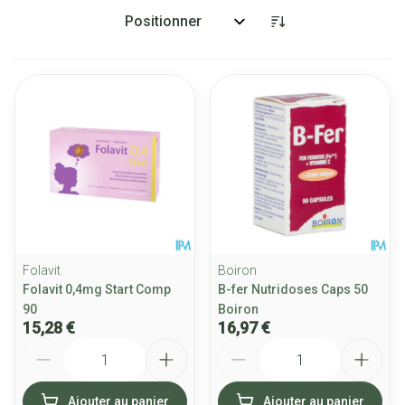
Trier par:
Folavit
Boiron
Folavit 0,4mg Start Comp
B-fer Nutridoses Caps 50
90
Boiron
15,28 €
16,97 €
Quantité
Quantité
Ajouter au panier
Ajouter au panier