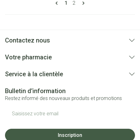
Pages
Vous lisez actuellement la page
Page
1
2
Contactez nous
Votre pharmacie
Service à la clientèle
Bulletin d’information
Restez informé des nouveaux produits et promotions
Adresse mail
Inscription