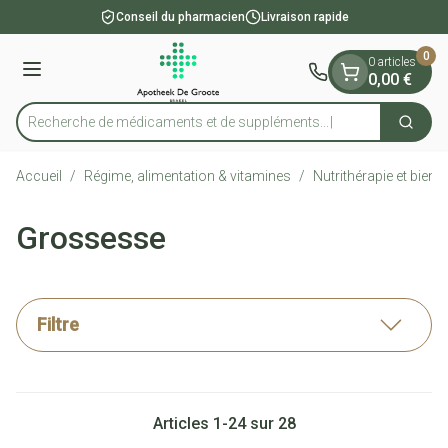
Diapositive 1 de 1
Aller au contenu
Conseil du pharmacien
Livraison rapide
0
0 articles
Menu
0,00 €
Recherche de médicaments e
Cherch
Rechercher
Accueil
/
Régime, alimentation & vitamines
/
Nutrithérapie et bien-ê
Grossesse
Filtre
Articles
1
-
24
sur
28