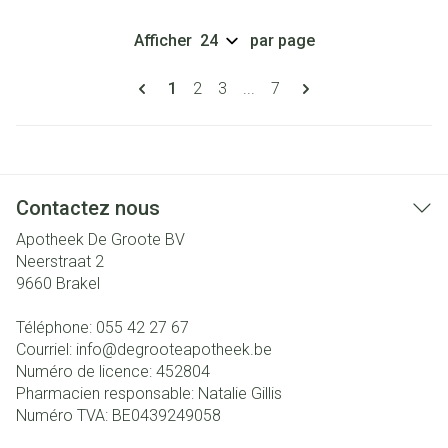
Afficher
par page
Pages
Vous lisez actuellement la page
Page
Page
Page
1
2
3
...
7
Contactez nous
Apotheek De Groote BV
Neerstraat 2
9660
Brakel
Téléphone:
055 42 27 67
Courriel:
info@
degrooteapotheek.be
Numéro de licence:
452804
Pharmacien responsable:
Natalie Gillis
Numéro TVA:
BE0439249058