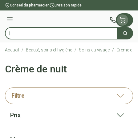
Aller au contenu
Conseil du pharmacien
Livraison rapide
Menu
Cherch
Rechercher
Accueil
/
Beauté, soins et hygiène
/
Soins du visage
/
Crème de n
Crème de nuit
Filtre
Passer à la liste des produits
Prix
filter