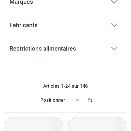
Marques
filter
Fabricants
filter
Restrictions alimentaires
filter
Articles
1
-
24
sur
148
Trier par: