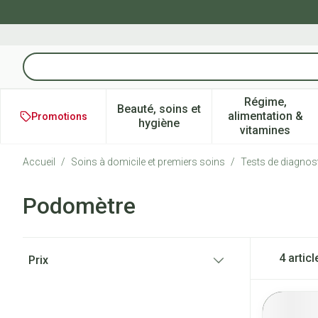
Aller au contenu
Rechercher
Régime,
Beauté, soins et
alimentation &
Promotions
Afficher le sous-menu pour la 
Afficher l
hygiène
vitamines
Accueil
/
Soins à domicile et premiers soins
/
Tests de diagnos
Podomètre
Passer à la liste des produits
4
articl
Prix
filter