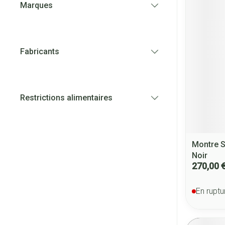
Marques
filter
Fabricants
filter
Restrictions alimentaires
filter
Montre S
Noir
270,00 
En ruptu