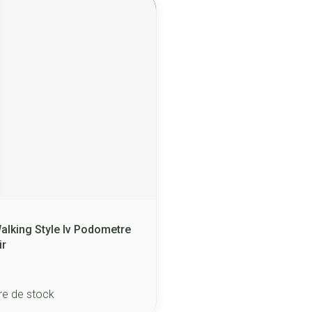
lking Style Iv Podometre
ir
re de stock