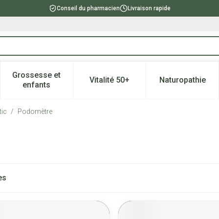
Conseil du pharmacien
Livraison rapide
Grossesse et
Vitalité 50+
Naturopathie
catégorie Beauté, soins et hygiène
e sous-menu pour la catégorie Régime, alimentation & vitami
Afficher le sous-menu pour la catégorie Grossesse
Afficher le sous-menu pour la 
Afficher l
enfants
tic
/
Podomètre
es