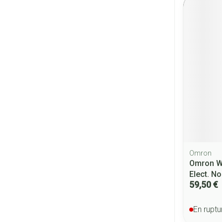
Omron
Omron Wa
Elect. No
59,50 €
En ruptu