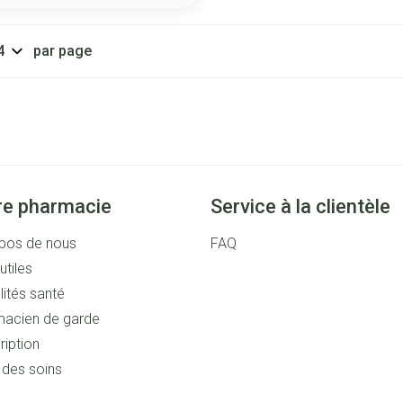
par page
re pharmacie
Service à la clientèle
pos de nous
FAQ
utiles
lités santé
acien de garde
ription
s des soins