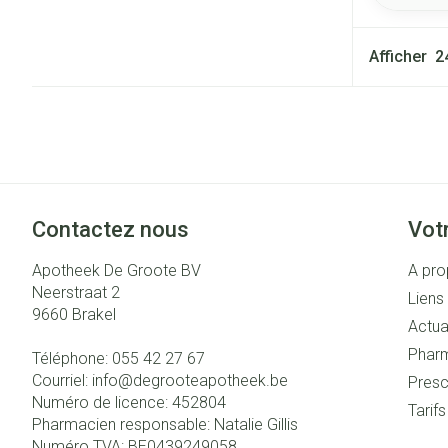
Afficher
Contactez nous
Vot
Apotheek De Groote BV
A pro
Neerstraat 2
Liens 
9660
Brakel
Actua
Pharm
Téléphone:
055 42 27 67
Courriel:
info@
degrooteapotheek.be
Presc
Numéro de licence:
452804
Tarif
Pharmacien responsable:
Natalie Gillis
Numéro TVA:
BE0439249058