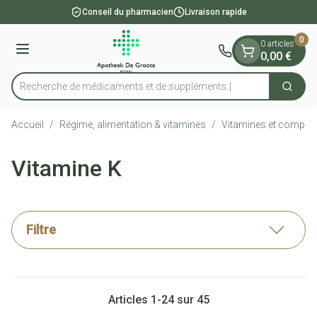
Diapositive 1 de 1
Aller au contenu
Conseil du pharmacien
Livraison rapide
0
0 articles
Menu
0,00 €
Recherche de médicament
Cherch
Rechercher
Accueil
/
Régime, alimentation & vitamines
/
Vitamines et complém
Vitamine K
Filtre
Articles
1
-
24
sur
45