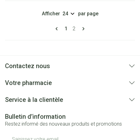
Afficher
par page
Pages
Vous lisez actuellement la page
Page
1
2
Contactez nous
Votre pharmacie
Service à la clientèle
Bulletin d’information
Restez informé des nouveaux produits et promotions
Adresse mail