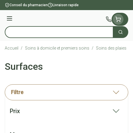
Aller au contenu
Conseil du pharmacien
Livraison rapide
Menu
Cherch
Rechercher
Accueil
/
Soins à domicile et premiers soins
/
Soins des plaies
/
Surfaces
Filtre
Passer à la liste des produits
Prix
filter