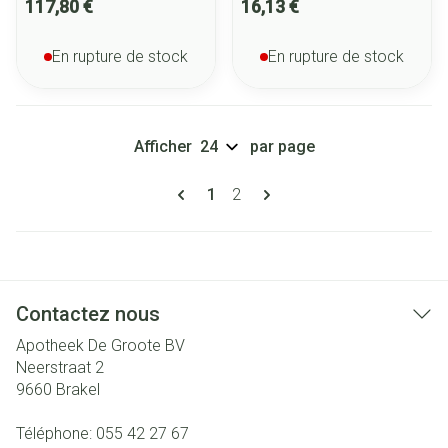
117,80 €
16,13 €
En rupture de stock
En rupture de stock
Afficher
par page
Pages
Vous lisez actuellement la page
Page
1
2
Contactez nous
Apotheek De Groote BV
Neerstraat 2
9660
Brakel
Téléphone:
055 42 27 67