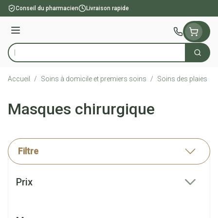
Aller au contenu
Conseil du pharmacien
Livraison rapide
Menu
Cherch
Rechercher
Accueil
/
Soins à domicile et premiers soins
/
Soins des plaies
/
Masques chirurgique
Filtre
Passer à la liste des produits
Prix
filter