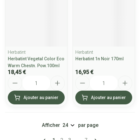
Herbatint
Herbatint
Herbatint Vegetal Color Eco
Herbatint 1n Noir 170ml
Warm Chestn. Pow.100ml
18,45 €
16,95 €
Quantité
Quantité
Ajouter au panier
Ajouter au panier
Afficher
par page
Pages
Vous lisez actuellement la page
Page
Page
Page