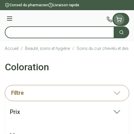
Aller au contenu
Conseil du pharmacien
Livraison rapide
Menu
Cherch
Rechercher
Accueil
/
Beauté, soins et hygiène
/
Soins du cuir chevelu et des c
Coloration
Filtre
Passer à la liste des produits
Prix
filter