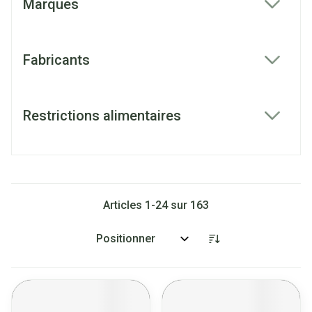
Marques
filter
Fabricants
filter
Restrictions alimentaires
filter
Articles
1
-
24
sur
163
Trier par: