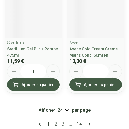
Sterillium
Avene
Sterillium Gel Pur + Pompe
Avene Cold Cream Creme
475ml
Mains Conc. 50ml Nf
11,59 €
10,00 €
Quantité
Quantité
Ajouter au panier
Ajouter au panier
Afficher
par page
Pages
Vous lisez actuellement la page
Page
Page
Page
1
2
3
...
14