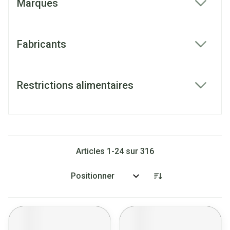
Marques
filter
Fabricants
filter
Restrictions alimentaires
filter
Articles
1
-
24
sur
316
Trier par: