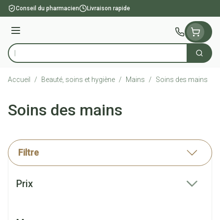
Aller au contenu
Conseil du pharmacien
Livraison rapide
Menu
Cherch
Rechercher
Accueil
/
Beauté, soins et hygiène
/
Mains
/
Soins des mains
Soins des mains
Filtre
Passer à la liste des produits
Prix
filter