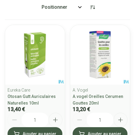
Trier par:
Eureka Care
A. Vogel
Otosan Gutt Auriculaires
A.vogel Oreilles Cerumen
Naturelles 10ml
Gouttes 20ml
13,40 €
13,20 €
Quantité
Quantité
Ajouter au panier
Ajouter au panier