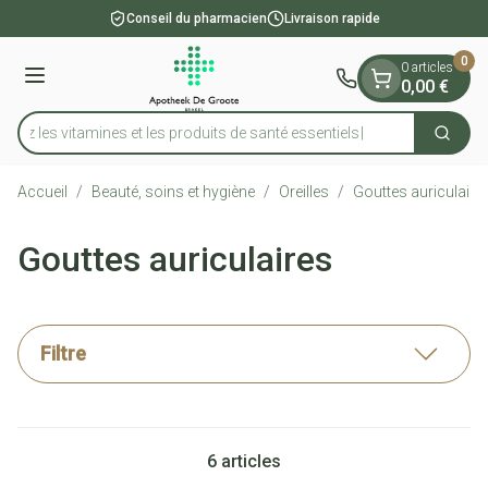
Diapositive 1 de 1
Aller au contenu
Conseil du pharmacien
Livraison rapide
0
0 articles
Menu
0,00 €
vrez les vitamines et les produits de santé essentiels
Cherch
Rechercher
Accueil
/
Beauté, soins et hygiène
/
Oreilles
/
Gouttes auriculaire
Gouttes auriculaires
Filtre
6
articles